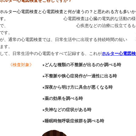
ホルター心電図検査をご存じですか？
ホルター心電図検査と心電図検査と何が違うの？と思われる方も多いか
す。
心電図検査は心臓の電気的な活動の様
で、 心疾患などの治療に役立てるもので、電気
です。 ホルター心電図検査
が、通常の心電図検査では、日常生活中に出現する持続時間の短い 
ます。 そのため、小さな機
して、日常生活中の心電図をすべて記録する、これが
ホルター心電図検
《検査対象》
★
どんな種類の不整脈が出るのか調べる時
★
不整脈や狭心症発作が一過性
★
深夜から明け方に具合が悪くなる時
★
薬の効果を調べる時
★
失神などの症状がある時
★
睡眠時無呼吸症候群を調べる時