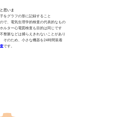
と思いま
子をグラフの形に記録すること
生理学的検査の代表的なもの
も目的は同じです
不整脈などは捕らえきれないことがあり
器を24時間装着
査
です。
に出る時