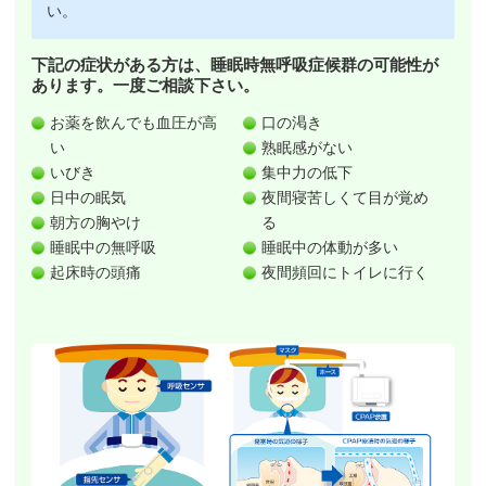
い。
下記の症状がある方は、睡眠時無呼吸症候群の可能性が
あります。一度ご相談下さい。
お薬を飲んでも血圧が高
口の渇き
い
熟眠感がない
いびき
集中力の低下
日中の眠気
夜間寝苦しくて目が覚め
朝方の胸やけ
る
睡眠中の無呼吸
睡眠中の体動が多い
起床時の頭痛
夜間頻回にトイレに行く