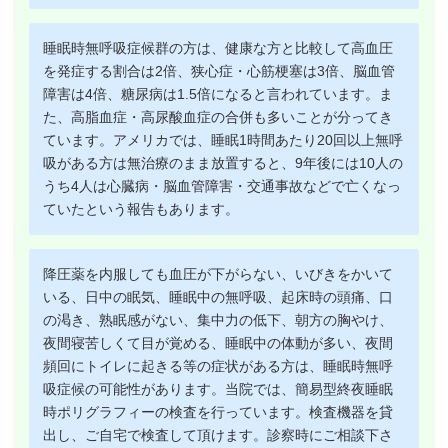
睡眠時無呼吸症候群の方は、健康な方と比較して高血圧
を発症する割合は2倍、狭心症・心筋梗塞は3倍、脳血管
障害は4倍、糖尿病は1.5倍になると言われています。ま
た、高脂血症・高尿酸血症の合併も多いことが分ってき
ています。アメリカでは、睡眠1時間あたり20回以上無呼
吸がある方は無治療のまま放置すると、9年後には10人の
うち4人は心臓病・脳血管障害・交通事故などで亡くなっ
ていたという報告もあります。
降圧薬を内服しても血圧が下がらない、いびきをかいて
いる、日中の眠気、睡眠中の無呼吸、起床時の頭痛、口
の渇き、熟眠感がない、集中力の低下、朝方の胸やけ、
夜間寝苦しくて目が覚める、睡眠中の体動が多い、夜間
頻回にトイレに起きる等の症状がある方は、睡眠時無呼
吸症候の可能性があります。当院では、簡易型終夜睡眠
時ポリグラフィーの検査を行っています。検査機器を貸
出し、ご自宅で検査して頂けます。診察時にご相談下さ