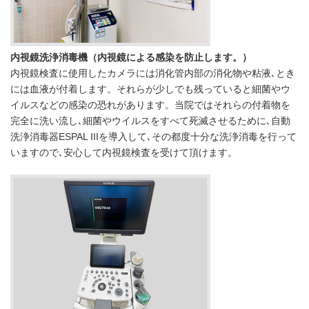
内視鏡洗浄消毒機（内視鏡による感染を防止します。）
内視鏡検査に使用したカメラには消化管内部の消化物や粘液､とき
には血液が付着します。それらが少しでも残っていると細菌やウ
イルスなどの感染の恐れがあります。当院ではそれらの付着物を
完全に洗い流し､細菌やウイルスをすべて死滅させるために､自動
洗浄消毒器ESPAL IIIを導入して､その都度十分な洗浄消毒を行って
いますので､安心して内視鏡検査を受けて頂けます。