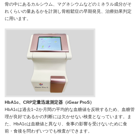
骨の中にあるカルシウム、マグネシウムなどのミネラル成分がそ
れくらいの量あるかを計測し骨粗鬆症の早期発見、治療効果判定
に用います。
HbA1c、CRP定量迅速測定器（iGear ProS）
HbA1cは過去1~2か月間の平均的な血糖値を反映するため、血糖管
理が良好であるかの判断には欠かせない検査となっています。ま
た、HbA1cは血糖値と異なり、食事の影響を受けないために食
前・食後を問わずいつでも検査ができます。