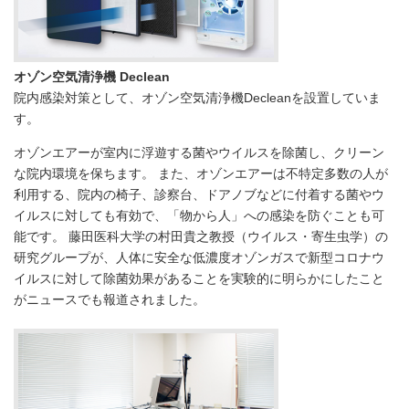
オゾン空気清浄機 Declean
院内感染対策として、オゾン空気清浄機Decleanを設置していま
す。
オゾンエアーが室内に浮遊する菌やウイルスを除菌し、クリーン
な院内環境を保ちます。 また、オゾンエアーは不特定多数の人が
利用する、院内の椅子、診察台、ドアノブなどに付着する菌やウ
イルスに対しても有効で、「物から人」への感染を防ぐことも可
能です。 藤田医科大学の村田貴之教授（ウイルス・寄生虫学）の
研究グループが、人体に安全な低濃度オゾンガスで新型コロナウ
イルスに対して除菌効果があることを実験的に明らかにしたこと
がニュースでも報道されました。