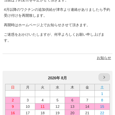
当面は予約受付を中止させて頂きます。
4月以降のワクチンの追加供給が津市より連絡がありましたら予約
受け付けを再開致します。
再開時はホームページ上でお知らせさせて頂きます。
ご迷惑をおかけいたしますが、何卒よろしくお願い申し上げま
す。
お知らせ
2026年 8月
日
月
火
水
木
金
土
1
2
3
4
5
6
7
8
9
10
11
12
13
14
15
16
17
18
19
20
21
22