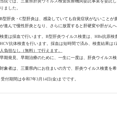
当院では、三重県肝炎ウイルス検査医療機関委託事業を委託し
りました。
B
型肝炎・
C
型肝炎は、感染していても自覚症状がないことが
が進んで慢性肝炎となり、さらに放置すると肝硬変や肝がんへ
検査は採血で行います。
B
型肝炎ウイルス検査は、
HBs
抗原検
HCV
抗体検査を行います。採血は短時間で済み、検査結果は1
人負担なし（無料）で行えます。
早期発見、早期治療のために、一生に一度は、肝炎ウイルス検
対象者は、三重県内にお住まいの方で、肝炎ウイルス検査を希
受付期間は令和7年
3
月14日(金)までです。