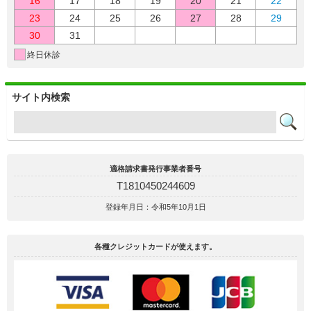
16
17
18
19
20
21
22
23
24
25
26
27
28
29
30
31
終日休診
サイト内検索
適格請求書発行事業者番号
T1810450244609
登録年月日：令和5年10月1日
各種クレジットカードが使えます。