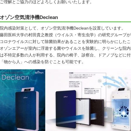
ご理解とご協力のほどよろしくお願いいたします。
オゾン空気清浄機Declean
院内感染対策として、オゾン空気清浄機Decleanを設置しています。
藤田医科大学の村田貴之教授（ウイルス・寄生虫学）の研究グループが
コロナウイルスに対して除菌効果があることを実験的に明らかにしたこ
オゾンエアーが室内に浮遊する菌やウイルスを除菌し、クリーンな院内
は不特定多数の人が利用する、院内の椅子、診察台、ドアノブなどに付
「物から人」への感染を防ぐことも可能です。